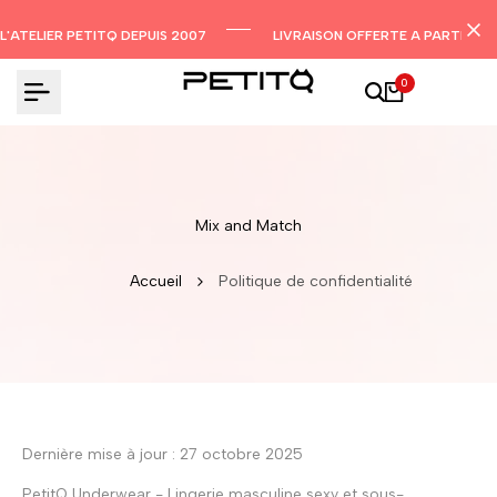
Aller
au
L'ATELIER PETITQ DEPUIS 2007
LIVRAISON OFFERTE A PARTIR DE
contenu
0
Mix and Match
Accueil
Politique de confidentialité
Dernière mise à jour : 27 octobre 2025
PetitQ Underwear - Lingerie masculine sexy et sous-