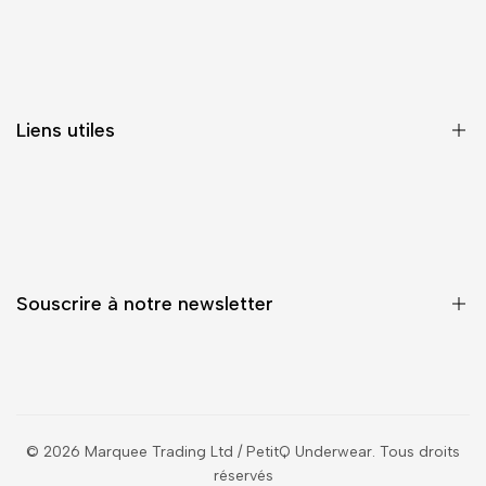
FAQ
Contactez-nous
Guide des Tailles & des Poches
Liens utiles
Suivi de commande
Retours
A propos / Notre histoire
Découvrez les Nouveautés PetitQ Underwear 🌟
Catalogue
Souscrire à notre newsletter
Toutes les PROMOS
Programme de fidélité
Le Journal (Très) Culotté de PetitQ
Inscrivez-vous pour être le premier informé des nouveautés,
des ventes, du contenu exclusif, des événements et plus
encore !
© 2026
Marquee Trading Ltd / PetitQ Underwear
. Tous droits
réservés