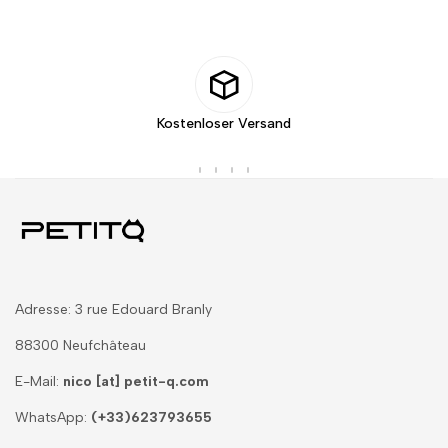
Kostenloser Versand
innerhalb der EU ab einem Einkaufswert von 50 €
Adresse: 3 rue Edouard Branly
88300 Neufchâteau
E-Mail:
nico [at] petit-q.com
WhatsApp:
(+33)623793655