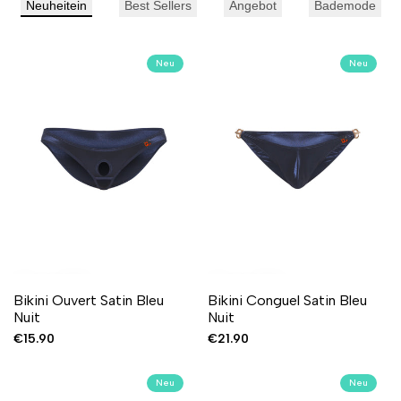
Neuheitein
Best Sellers
Angebot
Bademode
Neu
Neu
Melde
Melden
Melde
Melden
Schnell hinzufügen
Schnell hinzufügen
Kurzübersicht
Kurzübersicht
Bikini Ouvert Satin Bleu
Bikini Conguel Satin Bleu
dich
Sie
dich
Sie
Nuit
Nuit
an,
sich
an,
sich
Verkaufspreis
€15.90
Verkaufspreis
€21.90
um
an,
um
an,
die
um
die
um
Wunschliste
das
Wunschliste
das
Neu
Neu