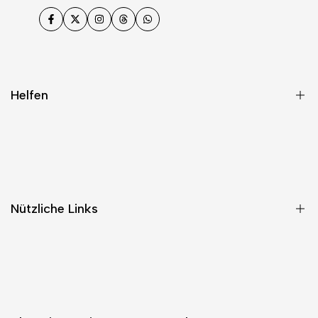
Facebook
Twitter
Instagram
Threads
WhatsApp
Helfen
Häufig gestellte Fragen
kontaktiere uns
Größen- und Taschenführer
Nützliche Links
Auftragsverfolgung
Kehrt zurück
Über uns / Unsere Geschichte
Entdecken Sie die neuen PetitQ Underwear-Produkte 🌟
Katalog